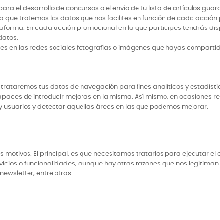
a el desarrollo de concursos o el envío de tu lista de artículos guard
 a que tratemos los datos que nos facilites en función de cada acci
taforma. En cada acción promocional en la que participes tendrás dis
datos.
ales en las redes sociales fotografías o imágenes que hayas comparti
rataremos tus datos de navegación para fines analíticos y estadístico
capaces de introducir mejoras en la misma. Así mismo, en ocasiones 
 y usuarios y detectar aquellas áreas en las que podemos mejorar.
 motivos. El principal, es que necesitamos tratarlos para ejecutar el 
icios o funcionalidades, aunque hay otras razones que nos legitiman a 
ewsletter, entre otras.