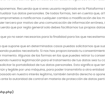
disponemos. Recuerda que si eres usuario registrado en la Plataform
tualizar tus datos personales. De todas formas, ten en cuenta que, al
te comprometes a notificarnos cualquier cambio o modificación de los
ier tercero por motivo de una comunicación de información errónea, i
cuerda que por regla general solo debes facilitarnos tus propios datos
ue ya no sean necesarios para la finalidad para los que necesitemos
 lo que supone que en determinados casos puedas solicitarnos que 
ando puedas necesitarlo. Si nos has proporcionado tu consentimiento
ier momento. Algunas de las formas en las que puedes retirar tu conse
ndo nuestra legitimación para el tratamiento de tus datos sea tu con
licitar la portabilidad de tus datos personales. Esto significa que t
mún y legible por una máquina, para poder transmitirlo a otra entida
 basado en nuestro interés legítimo, también tendrás derecho a oponert
nte la autoridad de control en materia de protección de datos pertin
php.php)