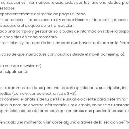
municaciones informativas relacionadas con las funcionalidades, prod
restados.
dependientemente del medio de pago utilizado.
r potenciales fraudes contra ti y contra Nosotros durante el proces
secuencia el bloqueo de la transacción.
ado una compra y gestionar solicitudes de información sobre la dispo
n disponibles en cada momento.
n los tickets y facturas de las compras que hayas realizado en la Plat
 caso de que interactúes con nosotros desde el móvil, por ejemplo).
 a nuestra newsletter).
 principalmente:
r, trataremos tus datos personales para gestionar tu suscripción, in
medios (como el correo electrónico o SMS).
 conlleva el análisis de tu perfil de usuario o cliente para determina
ilo a la hora de enviarte información. Por ejemplo, en base a tu histor
erencias acerca de productos que creemos que pueden interesarte y, s
n cualquier momento y sin coste alguno a través de la sección de "Ne