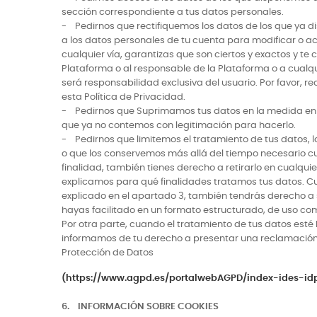
sección correspondiente a tus datos personales.
- Pedirnos que rectifiquemos los datos de los que ya 
a los datos personales de tu cuenta para modificar o ac
cualquier vía, garantizas que son ciertos y exactos y 
Plataforma o al responsable de la Plataforma o a cualqu
será responsabilidad exclusiva del usuario. Por favor, re
esta Política de Privacidad.
- Pedirnos que Suprimamos tus datos en la medida en q
que ya no contemos con legitimación para hacerlo.
- Pedirnos que limitemos el tratamiento de tus datos,
o que los conservemos más allá del tiempo necesario cu
finalidad, también tienes derecho a retirarlo en cualqu
explicamos para qué finalidades tratamos tus datos. Cua
explicado en el apartado 3, también tendrás derecho a so
hayas facilitado en un formato estructurado, de uso co
Por otra parte, cuando el tratamiento de tus datos esté
informamos de tu derecho a presentar una reclamación a
Protección de Datos
(https://www.agpd.es/portalwebAGPD/index-ides-id
6. INFORMACIÓN SOBRE COOKIES