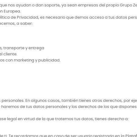
 que nos ayudan o dan soporte, ya sean empresas del propio Grupo Z
ón Europea.
olítica de Privacidad, es necesario que demos acceso a tus datos per
recemos, a saber:
a, transporte y entrega
 cliente.
os con marketing y publicidad.
os personales. En algunos casos, también tienes otros derechos, por e
 haremos de tus datos personales y los derechos de los que dispones
ase legal en virtud de la que tratemos tus datos, tienes derecho a:
 ti. Te recordamos que en caso de ser usuario registrado en la Plat