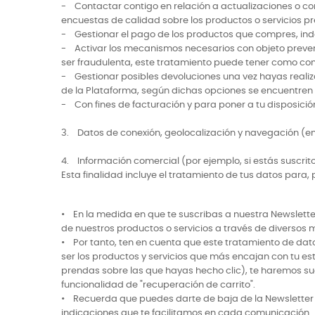
- Contactar contigo en relación a actualizaciones o co
encuestas de calidad sobre los productos o servicios p
- Gestionar el pago de los productos que compres, in
- Activar los mecanismos necesarios con objeto preveni
ser fraudulenta, este tratamiento puede tener como con
- Gestionar posibles devoluciones una vez hayas realiz
de la Plataforma, según dichas opciones se encuentre
- Con fines de facturación y para poner a tu disposició
3. Datos de conexión, geolocalización y navegación (en
4. Información comercial (por ejemplo, si estás suscrito
Esta finalidad incluye el tratamiento de tus datos para,
• En la medida en que te suscribas a nuestra Newslette
de nuestros productos o servicios a través de diversos 
• Por tanto, ten en cuenta que este tratamiento de datos
ser los productos y servicios que más encajan con tu est
prendas sobre las que hayas hecho clic), te haremos sug
funcionalidad de "recuperación de carrito".
• Recuerda que puedes darte de baja de la Newsletter e
indicaciones que te facilitamos en cada comunicación.