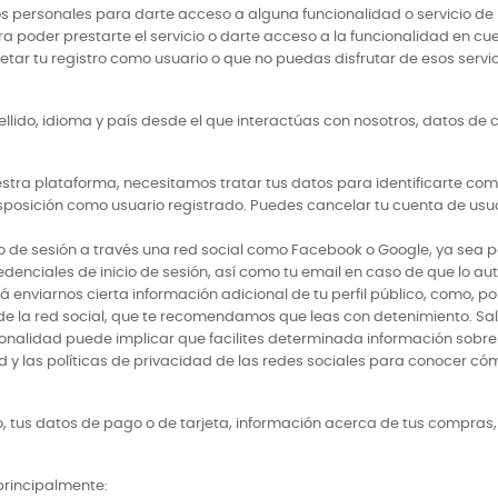
os personales para darte acceso a alguna funcionalidad o servicio
poder prestarte el servicio o darte acceso a la funcionalidad en cues
etar tu registro como usuario o que no puedas disfrutar de esos servic
ellido, idioma y país desde el que interactúas con nosotros, datos de c
stra plataforma, necesitamos tratar tus datos para identificarte com
disposición como usuario registrado. Puedes cancelar tu cuenta de us
icio de sesión a través una red social como Facebook o Google, ya sea 
credenciales de inicio de sesión, así como tu email en caso de que lo au
drá enviarnos cierta información adicional de tu perfil público, como,
o de la red social, que te recomendamos que leas con detenimiento. S
cionalidad puede implicar que facilites determinada información sobre t
y las políticas de privacidad de las redes sociales para conocer cóm
 tus datos de pago o de tarjeta, información acerca de tus compras, 
 principalmente: