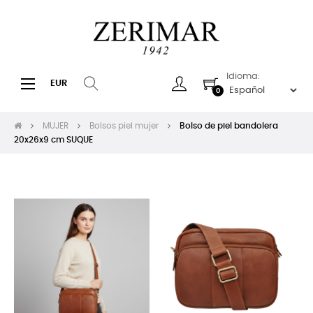
Idioma:
Navegación
☰
EUR
0
de
palanca
MUJER
Bolsos piel mujer
Bolso de piel bandolera
20x26x9 cm SUQUE