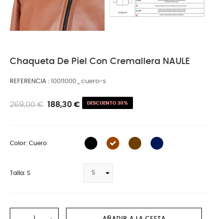
Chaqueta De Piel Con Cremallera NAULE
REFERENCIA
10011000_cuero-s
269,00 €
188,30 €
DESCUENTO 30%
Color: Cuero
Talla: S
AÑADIR A LA CESTA