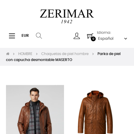
Idioma:
Navegación
☰
EUR
0
de
palanca
HOMBRE
Chaquetas de piel hombre
Parka de piel
con capucha desmontable MASERTO