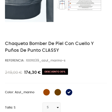
Chaqueta Bomber De Piel Con Cuello Y
Puños De Punto CLASSY
REFERENCIA
10011039_azul_marino-s
249,00 €
174,30 €
DESCUENTO 30%
Color: Azul_marino
Talla: S