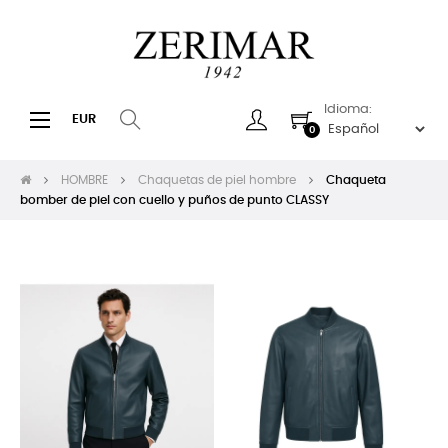
Idioma:
Navegación
☰
EUR
0
de
palanca
HOMBRE
Chaquetas de piel hombre
Chaqueta
bomber de piel con cuello y puños de punto CLASSY