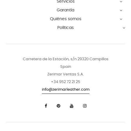
Servicios

Garantía

Quiénes somos

Políticas

Carretera de la Estación, s/n 29320 Campillos
Spain
Zerimar Ventas S.A.
+34 952 72 21 25
info@zerimarleather.com