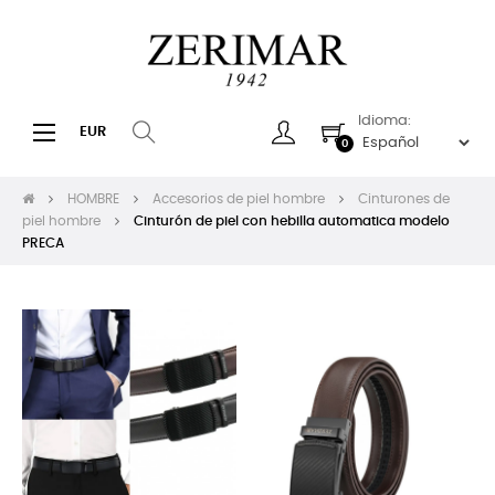
Idioma:
Navegación
☰
EUR
0
de
palanca
HOMBRE
Accesorios de piel hombre
Cinturones de
piel hombre
Cinturón de piel con hebilla automatica modelo
PRECA