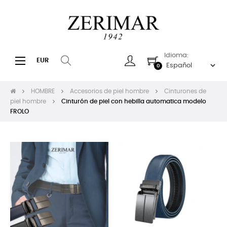
Idioma:
Navegación
☰
EUR
0
de
palanca
HOMBRE
Accesorios de piel hombre
Cinturones de
piel hombre
Cinturón de piel con hebilla automatica modelo
FROLO