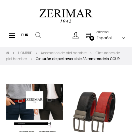
Idioma:
Navegación
☰
EUR
0
de
palanca
HOMBRE
Accesorios de piel hombre
Cinturones de
piel hombre
Cinturón de piel reversible 33 mm modelo COUR