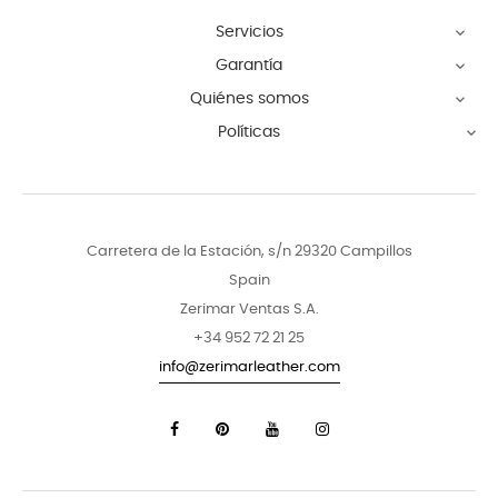
Servicios

Garantía

Quiénes somos

Políticas

Carretera de la Estación, s/n 29320 Campillos
Spain
Zerimar Ventas S.A.
+34 952 72 21 25
info@zerimarleather.com