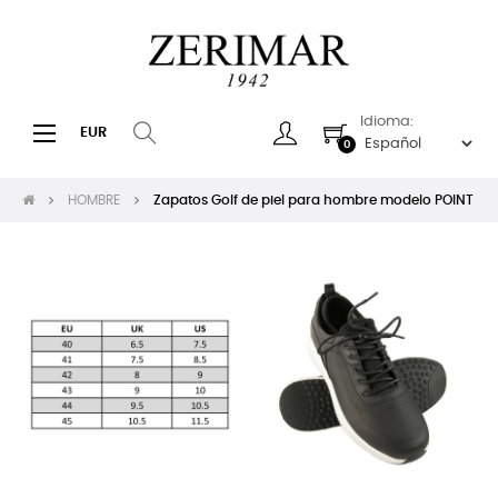
Idioma:
Navegación
☰
EUR
0
de
palanca
HOMBRE
Zapatos Golf de piel para hombre modelo POINT