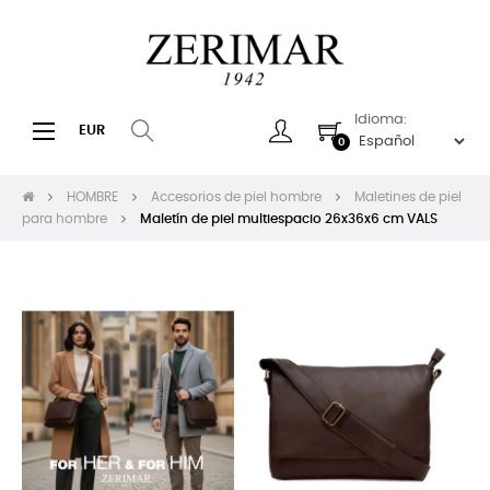
Idioma:
Navegación
☰
EUR
0
de
palanca
HOMBRE
Accesorios de piel hombre
Maletines de piel
para hombre
Maletín de piel multiespacio 26x36x6 cm VALS