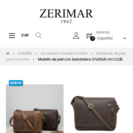
Idioma:
Navegación
☰
EUR
0
de
palanca
HOMBRE
Accesorios de piel hombre
Maletines de piel
para hombre
Maletin de piel con bandolera 37x30x8 cm CLUB
NUEVO