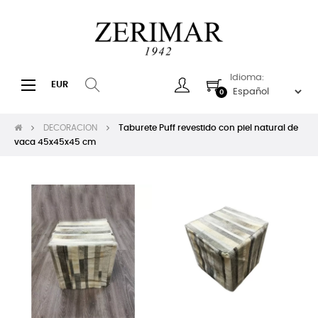
Idioma:
Navegación
☰
EUR
0
de
palanca
DECORACION
Taburete Puff revestido con piel natural de
vaca 45x45x45 cm