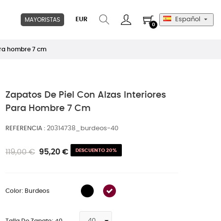

EUR
Español
MAYORISTAS
0
para hombre 7 cm
Zapatos De Piel Con Alzas Interiores
Para Hombre 7 Cm
REFERENCIA
20314738_burdeos-40
119,00 €
95,20 €
DESCUENTO 20%
Color: Burdeos